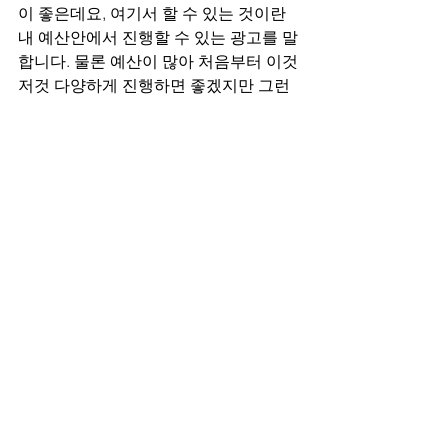
이 좋은데요, 여기서 할 수 있는 것이란 
내 예산안에서 진행할 수 있는 광고를 말
합니다. 물론 예산이 많아 처음부터 이것
저것 다양하게 진행하면 좋겠지만 그런 
상황이 아닐 경우에는 기초적인 부분부
터 차근차근 늘려나가는 것이 현명한 방
법인데요, 가장 대표적인 블로그 혹은 파
워링크를 시작하는 것이 좋고, 브랜드의 
신뢰도가 무엇보다 중요한 업종이라면 
파워컨텐츠광고를 같이 진행하시는 것
이 좋습니다.
파워컨텐츠광고 제대로 진행해보고 싶으
시다면 업체의 특징부터 정확하게 파악
하고 컨텐츠를 제작하는 애드크라운에
게 문의해주세요. 또한, 마케팅은 처음이
라 어떤거부터 시작해야할지 모르겠다는
분들! 저희 애드크라운에세 1:1 컨설팅
을 통해 꼭 필요한 마케팅 정보만 제공해