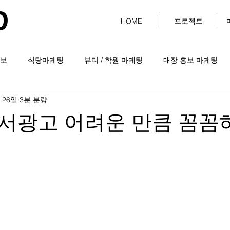
D
HOME
프로젝트
보
식당마케팅
뷰티 / 학원 마케팅
매장 홍보 마케팅
 26일
3분 분량
서광고 어려운 만큼 꼼꼼