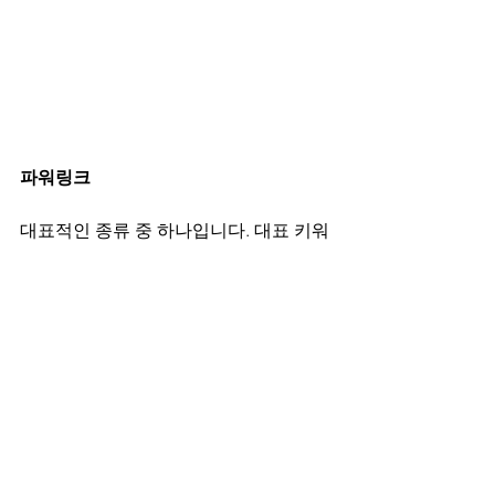
파워링크
대표적인 종류 중 하나입니다. 대표 키워
드를 쳤을 때 나오는 결과로 브랜드 이름
과 함께 간략한 홍보문구가 표시되는데
요. 이를 누르면 업체 측에서 미리 설정해
놓은 랜딩페이지로 연결이 이루어지며 
이용자가 눌렀을 시에만 요금이 부과되
는 CPC의 한 종류입니다.